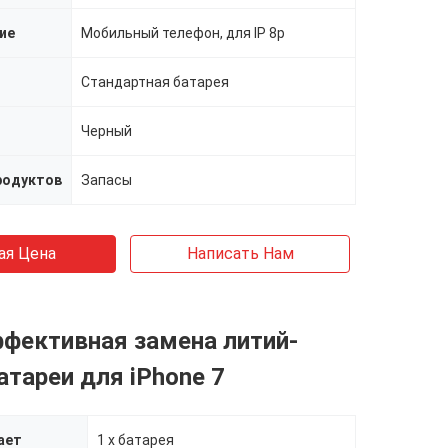
ие
Мобильный телефон, для IP 8p
Стандартная батарея
Черный
родуктов
Запасы
ая Цена
Написать Нам
фективная замена литий-
атареи для iPhone 7
ает
1 x батарея