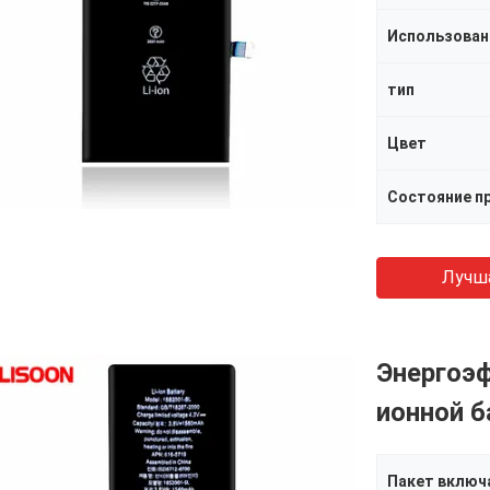
Использован
тип
Цвет
Состояние п
Лучш
Энергоэф
ионной б
Пакет включ