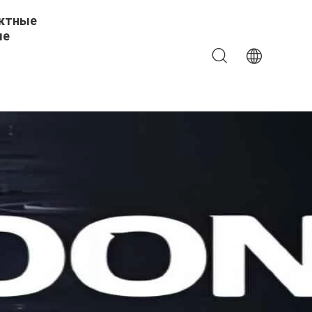
ктные
ые