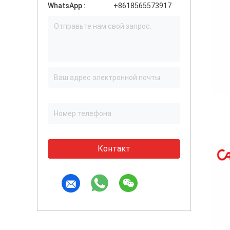
WhatsApp :
+8618565573917
Контакт