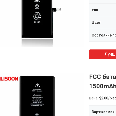
тип
Цвет
Состояние п
Лучш
FCC бата
1500mAh
цена:
$2.00/pie
Заряжаемая