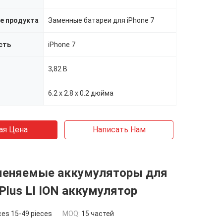
е продукта
Заменные батареи для iPhone 7
сть
iPhone 7
3,82 В
6.2 х 2.8 х 0.2 дюйма
ая Цена
Написать Нам
аменяемые аккумуляторы для
 Plus LI ION аккумулятор
ces 15-49 pieces
MOQ:
15 частей