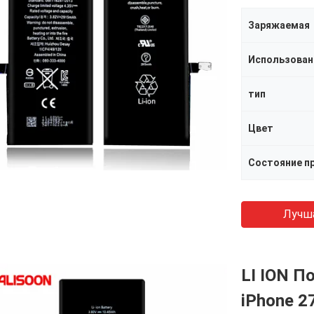
Заряжаемая
Использован
тип
Цвет
Состояние п
Лучш
LI ION 
iPhone 2