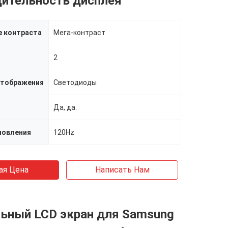
дительность дисплея
 контраста
Мега-контраст
2
отображения
Светодиоды
Да, да.
новления
120Hz
ая Цена
Написать Нам
льный LCD экран для Samsung