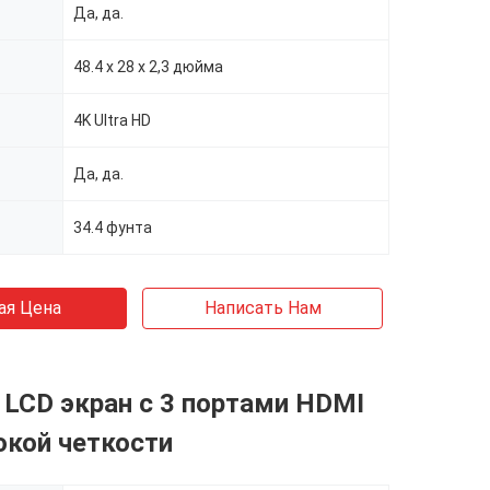
Да, да.
48.4 х 28 х 2,3 дюйма
4K Ultra HD
Да, да.
34.4 фунта
ая Цена
Написать Нам
LCD экран с 3 портами HDMI
окой четкости