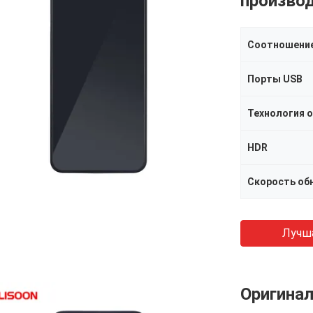
произво
Соотношение
Порты USB
Технология 
HDR
Скорость об
Лучш
Оригина