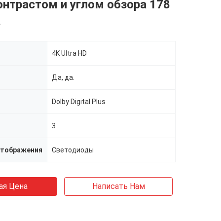
онтрастом и углом обзора 178
в
4K Ultra HD
Да, да.
Dolby Digital Plus
3
отображения
Светодиоды
ая Цена
Написать Нам