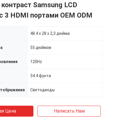
 контраст Samsung LCD
 с 3 HDMI портами OEM ODM
48.4 х 28 х 2,3 дюйма
на
55 дюймов
новления
120Hz
34.4 фунта
отображения
Светодиоды
ая Цена
Написать Нам