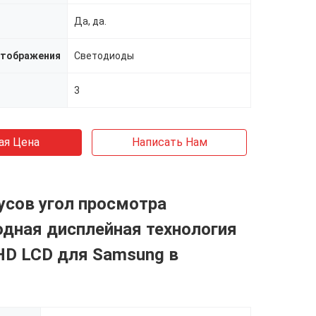
Да, да.
отображения
Светодиоды
3
ая Цена
Написать Нам
усов угол просмотра
дная дисплейная технология
 HD LCD для Samsung в