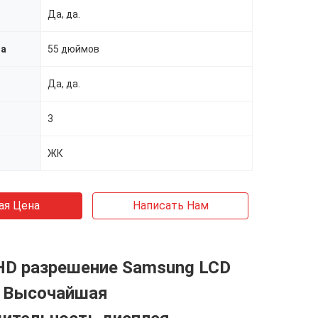
Да, да.
на
55 дюймов
Да, да.
3
ЖК
ая Цена
Написать Нам
 HD разрешение Samsung LCD
 Высочайшая