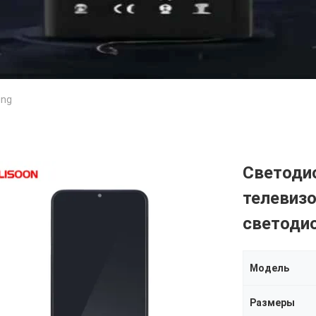
ung
Светоди
телевизо
светоди
Модель
Размеры