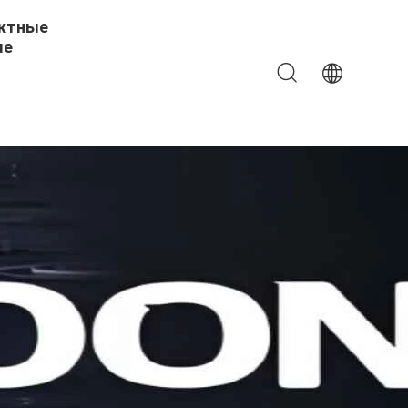
ктные
ые