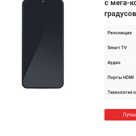
с мега-к
градусо
Резолюция
Smart TV
Аудио
Порты HDMI
Технология 
Лучш