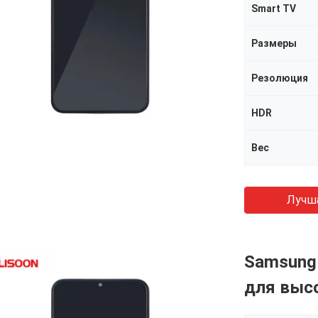
Smart TV
Размеры
Резолюция
HDR
Вес
Лучш
Samsung 
для выс