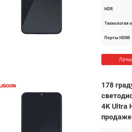
HDR
Технология 
Порты HDMI
Лучш
178 град
светодио
4K Ultra
продаже