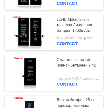
ФАБРИКА
CONTACT
КОНТРОЛЬ
7.54В Мобильный
КАЧЕСТВА
телефон Ли-ионная
батарея 1960mAh
Оригинальная батарея
ОТПРАВИТЬ
$3.60/pieces 5-249 pieces MOQ:5 частей
для iPhone 7
CONTACT
ЗАПРОС
Смартфон с литий-
КАРТА
ионной батареей 7.4В
САЙТА
negotiable MOQ:Подлежит обсуждению
CONTACT
PRIVACY
POLICY
Легкая батарея 25 г с
перезаряжаемым