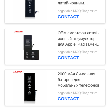
литий-ионным
аккумулятором 3.8 В
negotiable MOQ:Подлежит обсуждению
для iPhone
CONTACT
OEM смартфон литий-
ионный аккумулятор
для Apple iPad замена
аккумулятора
negotiable MOQ:Подлежит обсуждению
CONTACT
2000 мАч Ли-ионная
батарея для
мобильных телефонов
negotiable MOQ:Подлежит обсуждению
CONTACT