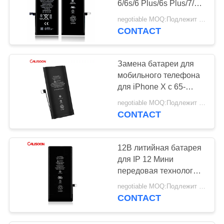
6/6s/6 Plus/6s Plus/7/7
Plus
negotiable MOQ:Подлежит обсуждению
CONTACT
Замена батареи для
мобильного телефона
для iPhone X с 65-
часовым
negotiable MOQ:Подлежит обсуждению
воспроизведением
CONTACT
аудио
12В литийная батарея
для IP 12 Мини
передовая технология
для оптимальной
negotiable MOQ:Подлежит обсуждению
производительности
CONTACT