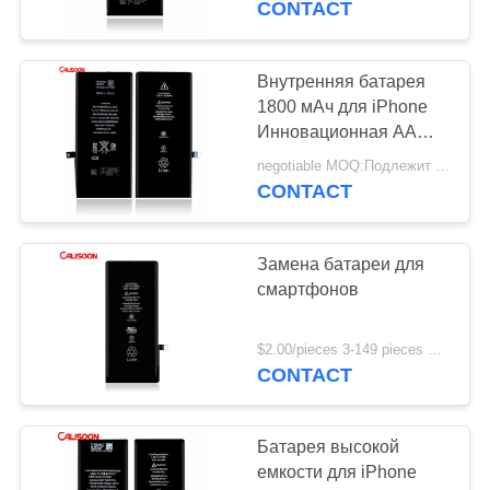
CONTACT
Внутренняя батарея
1800 мАч для iPhone
Инновационная AA
NIMH аккумулятор
negotiable MOQ:Подлежит обсуждению
CONTACT
Замена батареи для
смартфонов
$2.00/pieces 3-149 pieces MOQ:3 части
CONTACT
Батарея высокой
емкости для iPhone