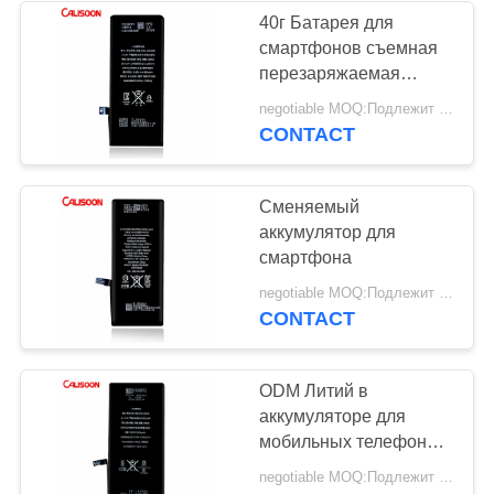
40г Батарея для
смартфонов съемная
перезаряжаемая
черный цвет OEM
negotiable MOQ:Подлежит обсуждению
CONTACT
Сменяемый
аккумулятор для
смартфона
negotiable MOQ:Подлежит обсуждению
CONTACT
ODM Литий в
аккумуляторе для
мобильных телефонов
18650 с емкостью 2000
negotiable MOQ:Подлежит обсуждению
мАч