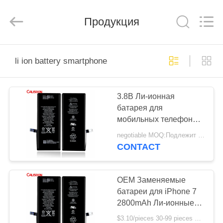
2026
Guangzhou
Yoodertumn
Electronics
Продукция
Co.,
Ltd.
All
Rights
ГЛАВНАЯ
Reserved.
li ion battery smartphone
СТРАНИЦА
3.8В Ли-ионная
ПРОДУКЦИЯ
батарея для
мобильных телефонов
РОЛИКИ
OEM перезаряжаемая
negotiable MOQ:Подлежит обсуждению
для смартфонов
CONTACT
О
КОМПАНИИ
OEM Заменяемые
батареи для iPhone 7
2800mAh Ли-ионные
НАША
батареи Замена
$3.10/pieces 30-99 pieces MOQ:30 штук