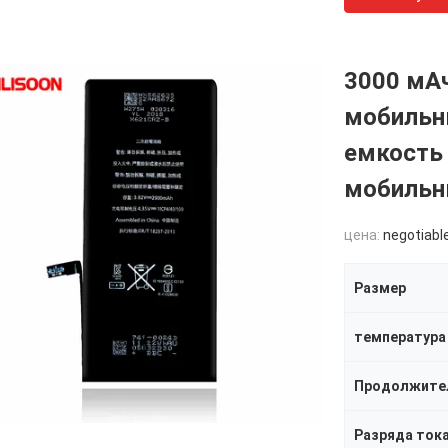
3000 мА
мобильн
емкость
мобильн
цена:
negotiabl
Размер
температура
Разряда ток