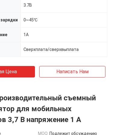
3.7В
 зарядки
0~45℃
ение
1A
Сверхплата/сверхвыплата
ая Цена
Написать Нам
роизводительный съемный
ятор для мобильных
в 3,7 В напряжение 1 А
e
MOQ:
Подлежит обсуждению