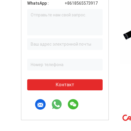
WhatsApp :
+8618565573917
Контакт