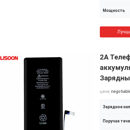
Мощность
Лучш
2А Теле
аккумул
Зарядны
цена:
negotiabl
Зарядное на
Поручая теч