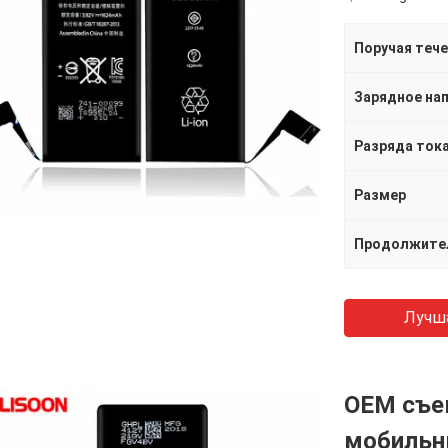
Поручая теч
Зарядное на
Разряда ток
Размер
Лучш
OEM съе
мобильн