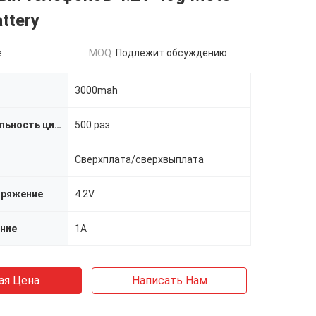
ttery
e
MOQ:
Подлежит обсуждению
3000mah
Продолжительность цикла
500 раз
Сверхплата/сверхвыплата
пряжение
4.2V
ение
1A
ая Цена
Написать Нам