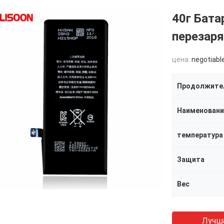
40г Бат
перезар
цена:
negotiabl
Наименовани
температура
Защита
Вес
Лучш