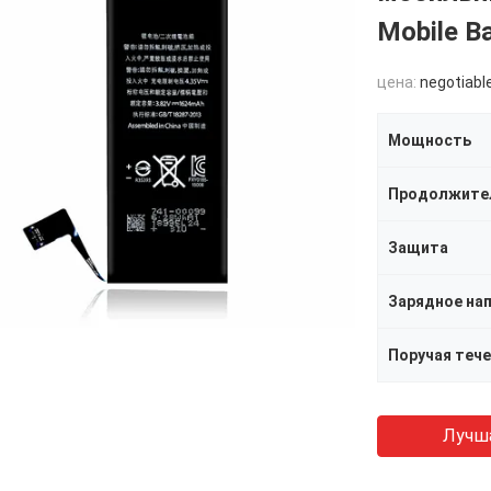
Mobile Ba
цена:
negotiabl
Мощность
Защита
Зарядное на
Поручая теч
Лучш