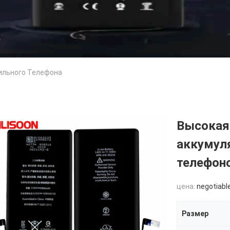
ильного Телефона
Высокая
аккумул
телефон
цена:
negotiabl
Размер