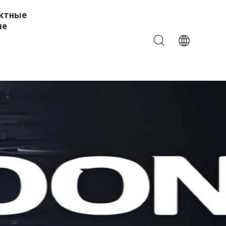
ктные
ые