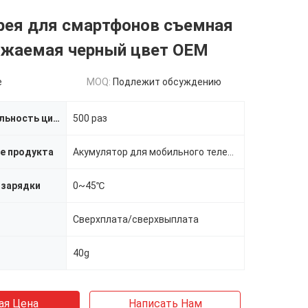
арея для смартфонов съемная
яжаемая черный цвет OEM
e
MOQ:
Подлежит обсуждению
Продолжительность цикла
500 раз
е продукта
Акумулятор для мобильного телефона
 зарядки
0~45℃
Сверхплата/сверхвыплата
40g
ая Цена
Написать Нам