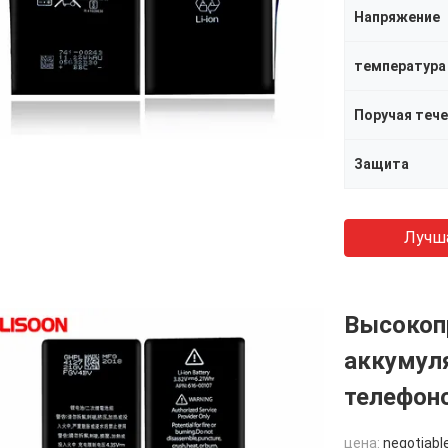
Напряжение
температура
Поручая теч
Защита
Лучш
Высокоп
аккумул
телефоно
цена:
negotiabl