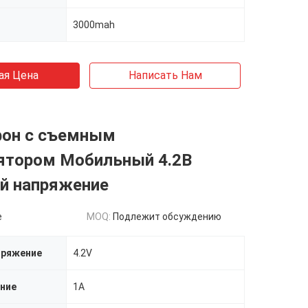
3000mah
ая Цена
Написать Нам
фон с съемным
ятором Мобильный 4.2В
й напряжение
e
MOQ:
Подлежит обсуждению
пряжение
4.2V
ение
1A