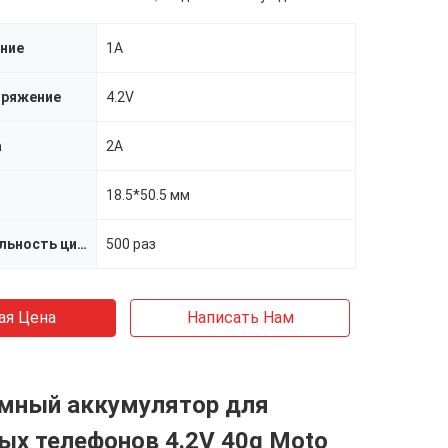
ение
1A
пряжение
4.2V
а
2A
18.5*50.5 мм
Продолжительность цикла
500 раз
ая Цена
Написать Нам
мный аккумулятор для
ых телефонов 4.2V 40g Moto