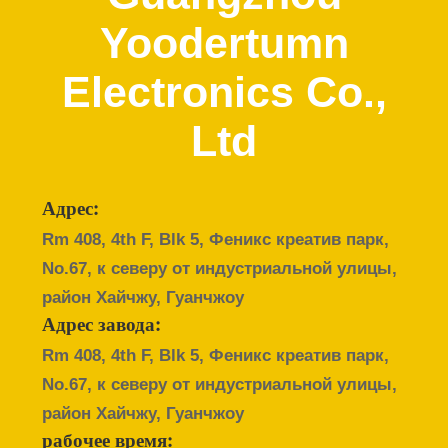
ФАБРИКА
Yoodertumn
КОНТРОЛЬ
Electronics Co.,
КАЧЕСТВА
Ltd
ОТПРАВИТЬ
ЗАПРОС
Адрес:
Rm 408, 4th F, Blk 5, Феникс креатив парк,
КАРТА
No.67, к северу от индустриальной улицы,
САЙТА
район Хайчжу, Гуанчжоу
Адрес завода:
PRIVACY
Rm 408, 4th F, Blk 5, Феникс креатив парк,
No.67, к северу от индустриальной улицы,
POLICY
район Хайчжу, Гуанчжоу
рабочее время: