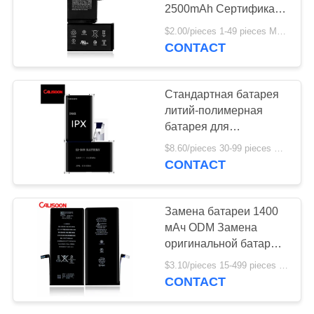
2500mAh Сертификат
CE Для iPhone Xs Max
$2.00/pieces 1-49 pieces MOQ:3 части
CONTACT
Стандартная батарея
литий-полимерная
батарея для
мобильных телефонов
$8.60/pieces 30-99 pieces MOQ:30 штук
для iPhone Xs Max
CONTACT
Замена батареи 1400
мАч ODM Замена
оригинальной батареи
для iPhone 7
$3.10/pieces 15-499 pieces MOQ:15 частей
CONTACT