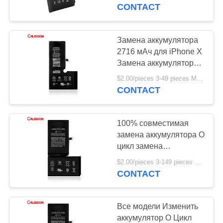
ФАБРИКА
CONTACT
КОНТРОЛЬ
Замена аккумулятора
КАЧЕСТВА
2716 мАч для iPhone X
Замена аккумулятора
3.81 В
ОТПРАВИТЬ
$2.00/pieces 3-49 pieces MOQ:3 части
CONTACT
ЗАПРОС
100% совместимая
КАРТА
замена аккумулятора O
САЙТА
цикл замена
аккумулятора
$2.00/pieces 3-149 pieces MOQ:3 части
мобильного телефона
CONTACT
PRIVACY
для iPhone X
POLICY
Все модели Изменить
аккумулятор O Цикл