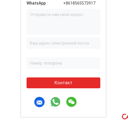
WhatsApp :
+8618565573917
Контакт