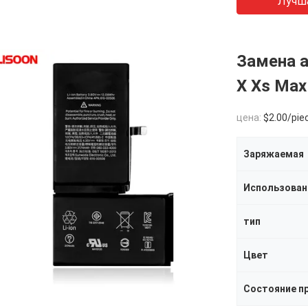
Лучш
Замена а
X Xs Max
цена:
$2.00/pie
Заряжаемая
Использован
тип
Цвет
Состояние п