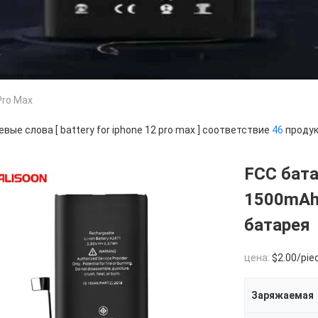
Pro Max
вые слова [ battery for iphone 12 pro max ] соответствие
46
продук
FCC бата
1500mAh
батарея
цена:
$2.00/pie
Заряжаемая