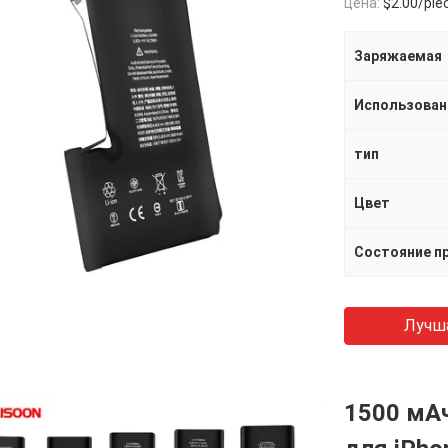
цена:
$2.00/pie
Заряжаемая
Использован
тип
Цвет
Состояние п
Лучш
1500 мАч