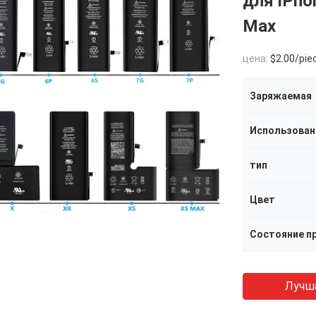
для iPhon
Max
цена:
$2.00/pie
Заряжаемая
Использован
тип
Цвет
Состояние п
Лучш