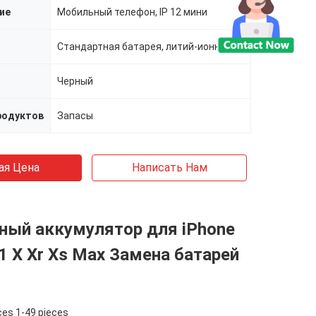
ие
Мобильный телефон, IP 12 мини
Стандартная батарея, литий-ионная, перезаряжаемые батареи, стандартная батарея
Черный
родуктов
Запасы
ая Цена
Написать Нам
ный аккумулятор для iPhone
11 X Xr Xs Max Замена батарей
ces 1-49 pieces