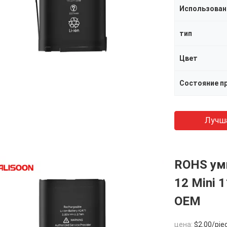
Использован
тип
Цвет
Состояние п
Лучш
ROHS ум
12 Mini 
OEM
цена:
$2.00/pie