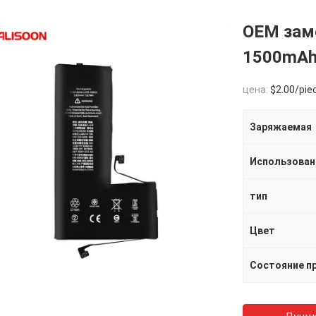
OEM заме
1500mAh
цена:
$2.00/pie
Заряжаемая
Использован
тип
Цвет
Состояние п