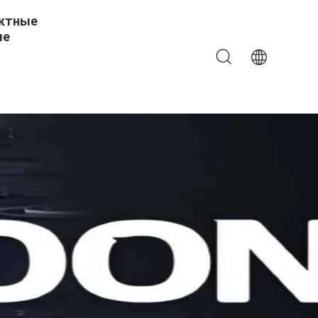
ктные
ые