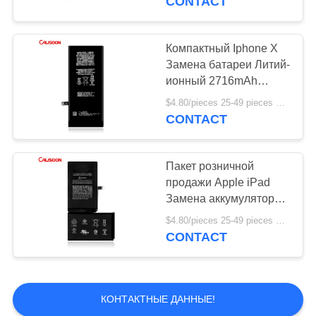
CONTACT
Компактный Iphone X
Замена батареи Литий-
ионный 2716mAh
4.7*2.8*0.2in
$4.80/pieces 25-49 pieces MOQ:25 частей
CONTACT
Пакет розничной
продажи Apple iPad
Замена аккумулятора
Литий-ионный тип
$4.80/pieces 25-49 pieces MOQ:25 частей
2716mAh
CONTACT
КОНТАКТНЫЕ ДАННЫЕ!