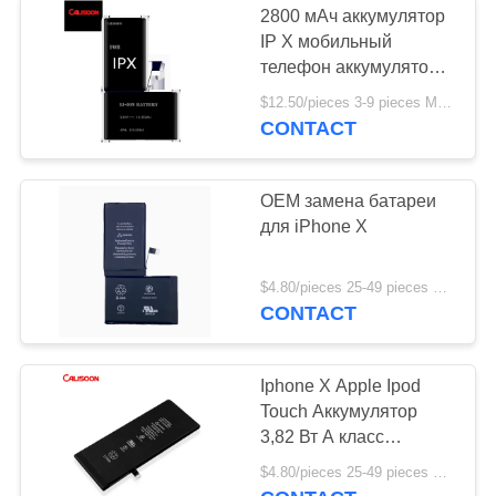
2800 мАч аккумулятор
экран lcd для
IP X мобильный
телефон аккумулятор
Iphone
для iPhone X
$12.50/pieces 3-9 pieces MOQ:3 части
CONTACT
OEM замена батареи
для iPhone X
20
экран lcd для
$4.80/pieces 25-49 pieces MOQ:25 частей
CONTACT
Samsung
Iphone X Apple Ipod
Touch Аккумулятор
3,82 Вт А класс
аккумуляторные
$4.80/pieces 25-49 pieces MOQ:25 частей
ячейки