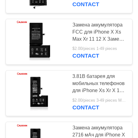
ФАБРИКА
iPhone 11
CONTACT
КОНТРОЛЬ
Замена аккумулятора
10
КАЧЕСТВА
FCC для iPhone X Xs
Батарея высокой
Max Xr 11 12 X Замена
батарей
ОТПРАВИТЬ
емкости для
$2.00/pieces 1-49 pieces
CONTACT
ЗАПРОС
iPhone
3.81В батарея для
КАРТА
мобильных телефонов
САЙТА
для iPhone Xs Xr X 11
10
12 Замена батарей
$2.00/pieces 3-49 pieces MOQ:3 части
Внутренняя
CONTACT
PRIVACY
батарея для
POLICY
Замена аккумулятора
iPhone
2716 мАч для iPhone X