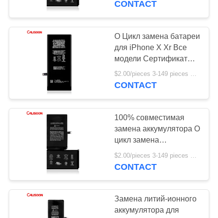
CONTACT
15
Аккумуляторы для
O Цикл замена батареи
для iPhone X Xr Все
iPhone 8
модели Сертификат
ROHS
$2.00/pieces 3-149 pieces MOQ:3 части
CONTACT
100% совместимая
14
замена аккумулятора O
Замена батареи
цикл замена
аккумулятора
для iPhone 11
$2.00/pieces 3-149 pieces MOQ:3 части
мобильного телефона
CONTACT
для iPhone X
Замена литий-ионного
аккумулятора для