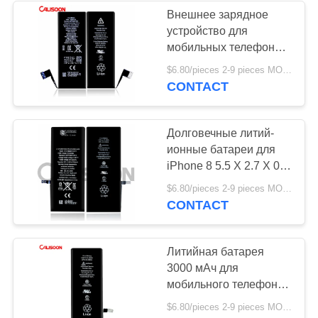
Внешнее зарядное
устройство для
26
мобильных телефонов
Заменные батареи
Вес всего 2,5 унции
$6.80/pieces 2-9 pieces MOQ:2 шт.
CONTACT
для iPhone 6
Долговечные литий-
ионные батареи для
iPhone 8 5.5 X 2.7 X 0.2
дюйма
18
$6.80/pieces 2-9 pieces MOQ:2 шт.
CONTACT
Заменные батареи
для iPhone 7
Литийная батарея
3000 мАч для
мобильного телефона
для iPhone 8 Белый
$6.80/pieces 2-9 pieces MOQ:2 шт.
цвет