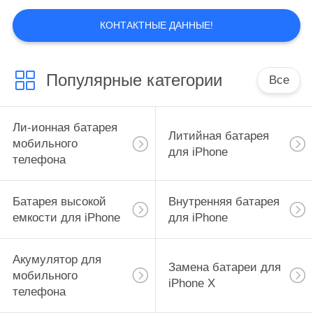
экран lcd для
КОНТАКТНЫЕ ДАННЫЕ!
Iphone
Популярные категории
Все
Ли-ионная батарея
Литийная батарея
мобильного
20
для iPhone
телефона
экран lcd для
Samsung
Батарея высокой
Внутренняя батарея
емкости для iPhone
для iPhone
Акумулятор для
Замена батареи для
мобильного
iPhone X
телефона