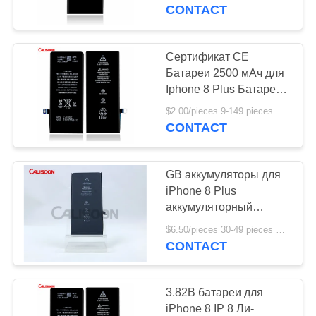
ФАБРИКА
CONTACT
КОНТРОЛЬ
Сертификат CE
10
КАЧЕСТВА
Батареи 2500 мАч для
Батарея высокой
Iphone 8 Plus Батарея
Все модели
ОТПРАВИТЬ
емкости для
$2.00/pieces 9-149 pieces MOQ:9 частей
CONTACT
ЗАПРОС
iPhone
GB аккумуляторы для
КАРТА
iPhone 8 Plus
САЙТА
аккумуляторный
10
комплект литий-
$6.50/pieces 30-49 pieces MOQ:30 штук
Внутренняя
ионный
CONTACT
PRIVACY
перезаряжаемый ODM
батарея для
POLICY
3.82В батареи для
iPhone
iPhone 8 IP 8 Ли-