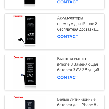
CONTACT
15
Аккумуляторы для
Аккумуляторы
премиум для iPhone 8 -
iPhone 8
бесплатная доставка
весит 2,5 унции
CONTACT
Высокая емкость
14
iPhone 8 Заменяющая
Замена батареи
батарея 3.8V 2.5 унций
CONTACT
для iPhone 11
Белые литий-ионные
батареи для iPhone 8 -