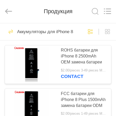
2026
Guangzhou
Yoodertumn
Electronics
Продукция
Co.,
Ltd.
All
Rights
ГЛАВНАЯ
Reserved.
10
Аккумуляторы для iPhone 8
СТРАНИЦА
Ли-ионная батарея
мобильного
ROHS батареи для
ПРОДУКЦИЯ
iPhone 8 2500mAh
телефона
OEM замена батареи
РОЛИКИ
$2.00/pieces 3-49 pieces MOQ:3 части
CONTACT
10
О
Литийная батарея
КОМПАНИИ
FCC батареи для
iPhone 8 Plus 1500mAh
для iPhone
замена батареи ODM
НАША
$2.00/pieces 1-49 pieces MOQ:3 части