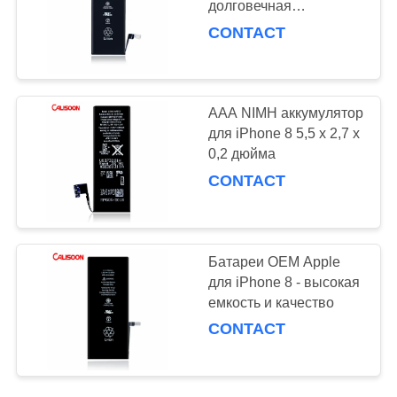
долговечная
12
производительность
CONTACT
Аккумуляторы для
iPhone 12
AAA NIMH аккумулятор
для iPhone 8 5,5 x 2,7 x
0,2 дюйма
CONTACT
10
Замена ЖК-
Батареи OEM Apple
дисплея для
для iPhone 8 - высокая
емкость и качество
мобильных
CONTACT
телефонов
10