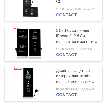
CE
$6.00/pieces 1-49 pieces MOQ:5 частей
CONTACT
3.82В батареи для
iPhone 8 IP 8 Ли-
ионный полимерный
аккумулятор
$6.80/pieces 2-9 pieces MOQ:2 шт.
CONTACT
Двойная защитная
батарея для литий-
ионных мобильных
телефонов
negotiable MOQ:Подлежит обсуждению
CONTACT