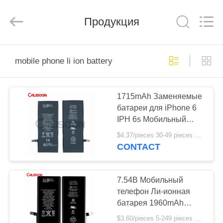
2025
Guangzhou
Yoodertumn
Electronics
Продукция
Co.,
Ltd.
All
Rights
ГЛАВНАЯ
Reserved.
mobile phone li ion battery
СТРАНИЦА
1715mAh Заменяемые
ПРОДУКЦИЯ
батареи для iPhone 6
IPH 6s Мобильный
РОЛИКИ
телефон LI ION
$4.37/pieces 30-49 pieces MOQ:30 штук
CONTACT
О
КОМПАНИИ
7.54В Мобильный
телефон Ли-ионная
батарея 1960mAh
НАША
Оригинальная батарея
$3.60/pieces 5-249 pieces MOQ:5 частей