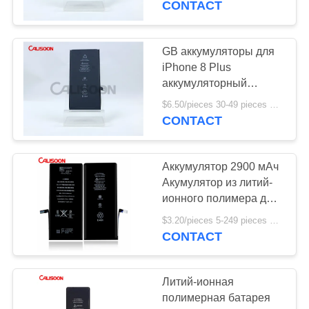
CONTACT
перезаряжаемый ODM
GB аккумуляторы для
iPhone 8 Plus
аккумуляторный
комплект литий-
$6.50/pieces 30-49 pieces MOQ:30 штук
ионный
CONTACT
перезаряжаемый ODM
Аккумулятор 2900 мАч
Акумулятор из литий-
ионного полимера для
iPhone 7 Plus
$3.20/pieces 5-249 pieces MOQ:5 частей
CONTACT
Литий-ионная
полимерная батарея