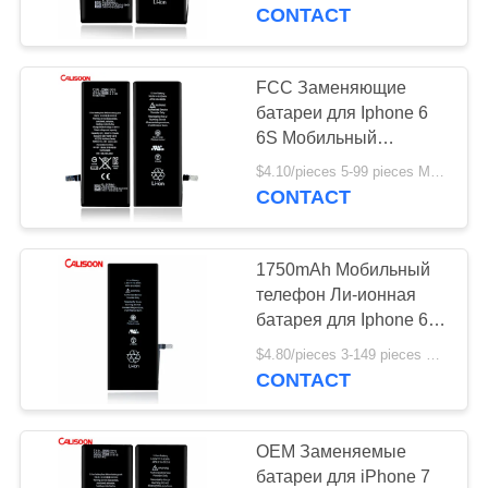
ФАБРИКА
для iPhone 7
CONTACT
КОНТРОЛЬ
FCC Заменяющие
КАЧЕСТВА
батареи для Iphone 6
6S Мобильный
телефон LI ION
ОТПРАВИТЬ
$4.10/pieces 5-99 pieces MOQ:5 частей
батарея
CONTACT
ЗАПРОС
1750mAh Мобильный
КАРТА
телефон Ли-ионная
САЙТА
батарея для Iphone 6s
Plus
$4.80/pieces 3-149 pieces MOQ:3 части
CONTACT
PRIVACY
POLICY
OEM Заменяемые
батареи для iPhone 7