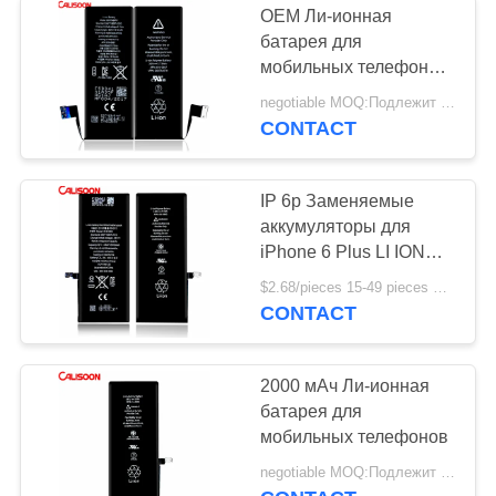
OEM Ли-ионная
батарея для
мобильных телефонов
2000mAh 100% литий-
negotiable MOQ:Подлежит обсуждению
ионные батареи
CONTACT
IP 6p Заменяемые
аккумуляторы для
iPhone 6 Plus LI ION
аккумулятор
$2.68/pieces 15-49 pieces MOQ:15 частей
CONTACT
2000 мАч Ли-ионная
батарея для
мобильных телефонов
negotiable MOQ:Подлежит обсуждению