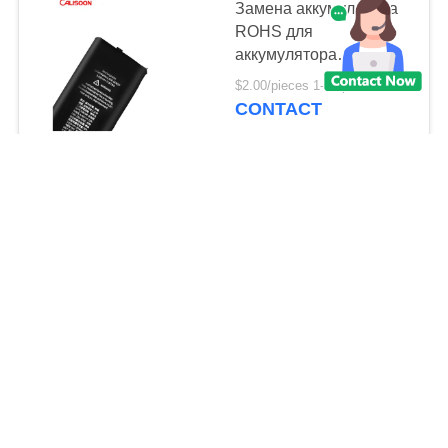
Замена аккумулятора
ROHS для
аккумулятора
мобильного телефона
$2.00/pieces 1-49 pieces MOQ:9 частей
Iphone X OEM
CONTACT
2800 мАч аккумулятор
IP X мобильный
телефон аккумулятор
для iPhone X
$12.50/pieces 3-9 pieces MOQ:3 части
CONTACT
3.81В батарея для
мобильных телефонов
для iPhone Xs Xr X 11
12 Замена батарей
$2.00/pieces 3-49 pieces MOQ:3 части
CONTACT