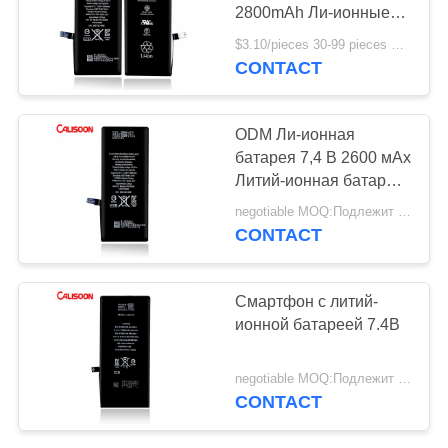
2800mAh Ли-ионные
батареи Замена
$3.10/pieces 30-99 pieces MOQ:30 штук
CONTACT
ODM Ли-ионная
батарея 7,4 В 2600 мАх
Литий-ионная батарея
для мобильных
negotiable MOQ:Подлежит обсуждению
телефонов
CONTACT
Смартфон с литий-
ионной батареей 7.4В
negotiable MOQ:Подлежит обсуждению
CONTACT