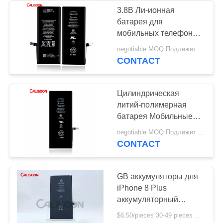
3.8В Ли-ионная
батарея для
мобильных телефонов
OEM перезаряжаемая
negotiable MOQ:Подлежит обсуждению
для смартфонов
CONTACT
Цилиндрическая
литий-полимерная
батарея Мобильные
телефоны для iPhone
negotiable MOQ:Подлежит обсуждению
Huawei
CONTACT
GB аккумуляторы для
iPhone 8 Plus
аккумуляторный
комплект литий-
$6.50/pieces 30-49 pieces MOQ:30 штук
ионный