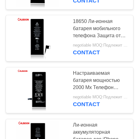
CONTACT
18650 Ли-ионная
батарея мобильного
телефона Защита от
короткого замыкания
negotiable MOQ:Подлежит обсуждению
Литийная батарея
CONTACT
Телефон
Настраиваемая
батарея мощностью
2000 Мх Телефон
высокий цикл жизни
negotiable MOQ:Подлежит обсуждению
Ли-ионный
CONTACT
полимерный
аккумулятор
Ли-ионная
аккумуляторная