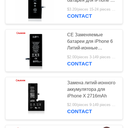
батарея для iPhone 6
Plus ODM для IP 6sp
$3.20/pieces 15-24 pieces MOQ:15 частей
CONTACT
CE Заменяемые
батареи для iPhone 6
Литий-ионные
перезаряжаемые 3.8В
$2.00/pieces 3-149 pieces MOQ:3 части
CONTACT
Замена литий-ионного
аккумулятора для
iPhone X 2716mAh
$2.00/pieces 9-149 pieces MOQ:9 частей
CONTACT