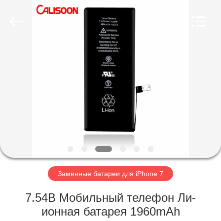
2026
Guangzhou
Yoodertumn
Electronics
Co.,
Ltd.
All
Rights
ГЛАВНАЯ
Reserved.
СТРАНИЦА
ПРОДУКЦИЯ
РОЛИКИ
О
КОМПАНИИ
Заменные батареи для iPhone 7
7.54В Мобильный телефон Ли-
НАША
ионная батарея 1960mAh