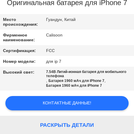
ФАБРИКА
Оригинальная батарея для iPhone 7
КОНТРОЛЬ
Место
Гуандун, Китай
происхождения:
КАЧЕСТВА
Фирменное
Calisoon
наименование:
ОТПРАВИТЬ
Сертификация:
FCC
ЗАПРОС
Номер модели:
для ip 7
Высокий свет:
7.54В Литий-ионная батарея для мобильного
КАРТА
телефона
,
,
Батарея 1960 мАч для iPhone 7
Батарея 1960 мАч для iPhone 7
САЙТА
КОНТАКТНЫЕ ДАННЫЕ!
PRIVACY
POLICY
РАСКРЫТЬ ДЕТАЛИ