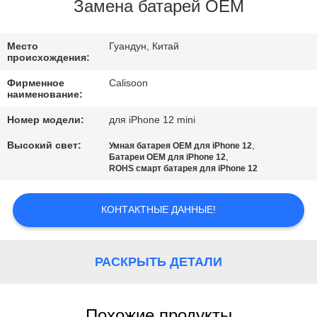
ФАБРИКА
Замена батарей OEM
КОНТРОЛЬ
Место
Гуандун, Китай
происхождения:
КАЧЕСТВА
Фирменное
Calisoon
наименование:
ОТПРАВИТЬ
Номер модели:
для iPhone 12 mini
ЗАПРОС
Высокий свет:
,
Умная батарея OEM для iPhone 12
,
Батареи OEM для iPhone 12
ROHS смарт батарея для iPhone 12
КАРТА
САЙТА
КОНТАКТНЫЕ ДАННЫЕ!
PRIVACY
РАСКРЫТЬ ДЕТАЛИ
POLICY
Похожие продукты