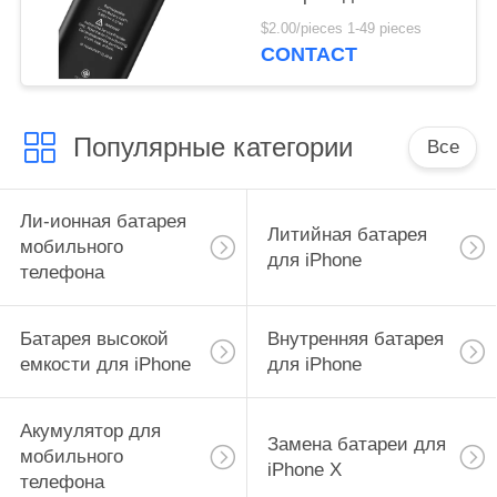
зарядка Улучшенная
$2.00/pieces 1-49 pieces
мощность для IP 12
CONTACT
Mini
Популярные категории
Все
Ли-ионная батарея
Литийная батарея
мобильного
для iPhone
телефона
Батарея высокой
Внутренняя батарея
емкости для iPhone
для iPhone
Акумулятор для
Замена батареи для
мобильного
iPhone X
телефона