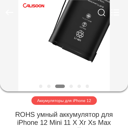
2026
Guangzhou
Yoodertumn
Electronics
Co.,
Ltd.
All
Rights
ГЛАВНАЯ
Reserved.
СТРАНИЦА
ПРОДУКЦИЯ
РОЛИКИ
О
КОМПАНИИ
Аккумуляторы для iPhone 12
ROHS умный аккумулятор для
НАША
iPhone 12 Mini 11 X Xr Xs Max