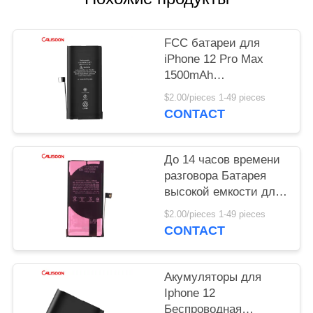
FCC батареи для
iPhone 12 Pro Max
1500mAh
перезаряжаемая мини
$2.00/pieces 1-49 pieces
батарея
CONTACT
До 14 часов времени
разговора Батарея
высокой емкости для
iPhone с
$2.00/pieces 1-49 pieces
беспроводной
CONTACT
зарядкой
Акумуляторы для
Iphone 12
Беспроводная