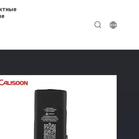
ктные
ые