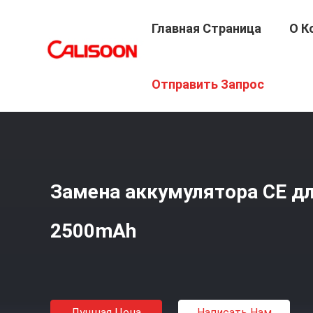
Главная Страница
О К
Главная Страница
/
Продукция
/
Замена Батареи Для 
Отправить Запрос
Замена аккумулятора CE дл
2500mAh
Лучшая Цена
Написать Нам