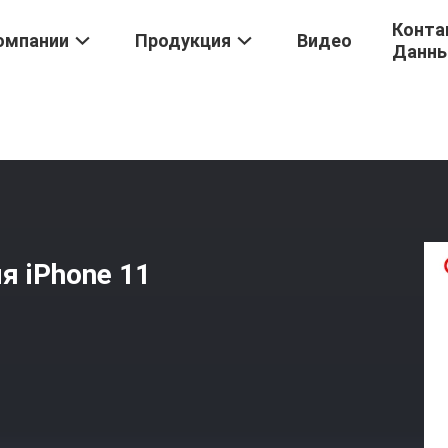
Конта
омпании
Продукция
Видео
Данн
IPhone 11
/
Замена Аккумулятора CE Для IPhone 11 2500mAh
я iPhone 11