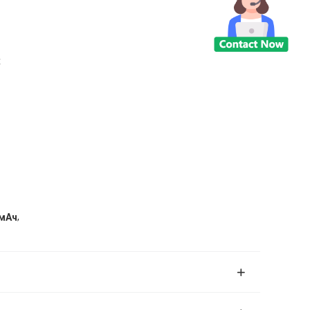
x
,
 мАч