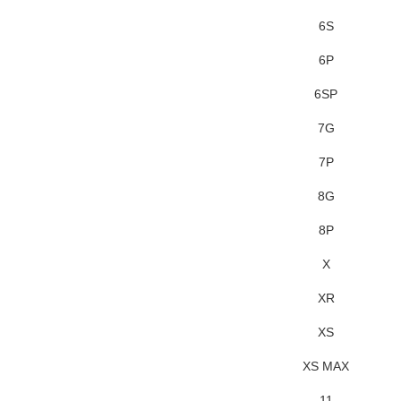
6S
6P
6SP
7G
7P
8G
8P
X
XR
XS
XS MAX
11