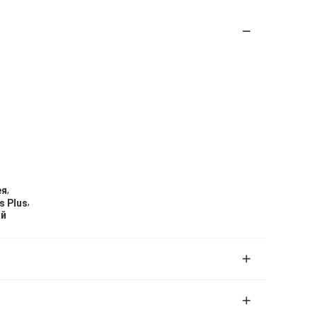
,
ея
,
s Plus
ый