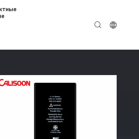
ктные
ые
 Iphone 6s Plus