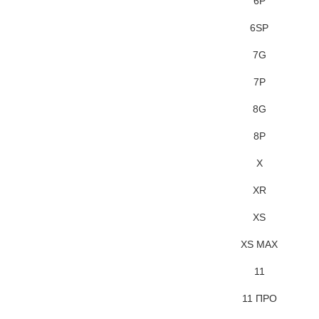
6P
6SP
7G
7P
8G
8P
X
XR
XS
XS MAX
11
11 ПРО