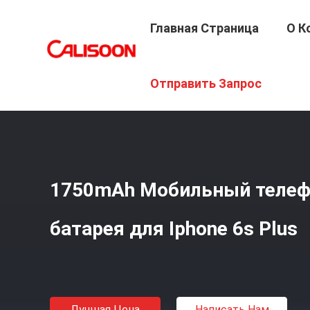
Главная Страница
О К
Главная Страница
/
Продукция
/
Заменные Батареи Дл
Отправить Запрос
1750mAh Мобильный телеф
батарея для Iphone 6s Plus
Лучшая Цена
Написать Нам