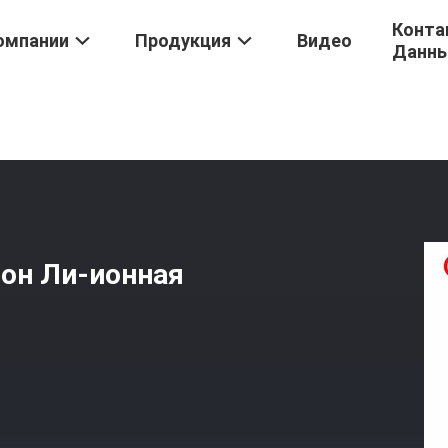
Конта
омпании
Продукция
Видео
Данн
я IPhone 6
/
1750mAh Мобильный Телефон Ли-Ионная Батарея Для
он Ли-ионная