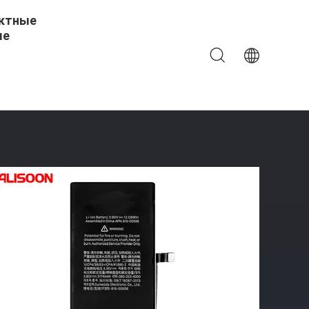
ктные
ые
 X Замена Батарей