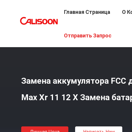
Главная Страница
О К
Главная Страница
/
Продукция
/
Замена Батареи Для 
Отправить Запрос
Замена аккумулятора FCC д
Max Xr 11 12 X Замена бата
Лучшая Цена
Написать Нам