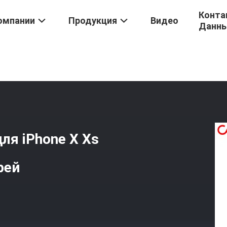
Конта
омпании
Продукция
Видео
Данн
IPhone X
/
Замена Аккумулятора FCC Для IPhone X Xs Max Xr 11 12
ля iPhone X Xs
рей