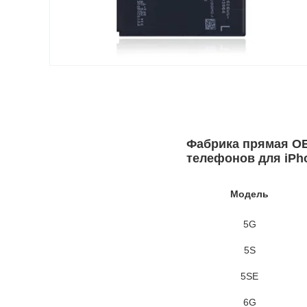
Фабрика прямая OE
телефонов для iPho
Модель
5G
5S
5SE
6G