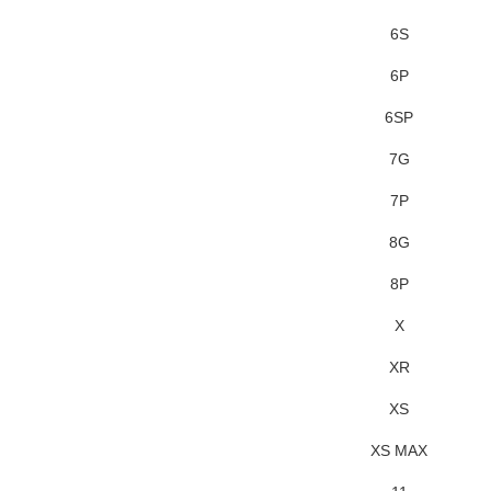
6S
6P
6SP
7G
7P
8G
8P
X
XR
XS
XS MAX