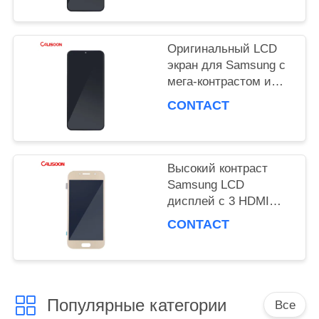
дисплея
PRIVACY
Оригинальный LCD
экран для Samsung с
POLICY
мега-контрастом и
углом обзора 178
CONTACT
градусов
Высокий контраст
Samsung LCD
дисплей с 3 HDMI
портами OEM ODM
CONTACT
Популярные категории
Все