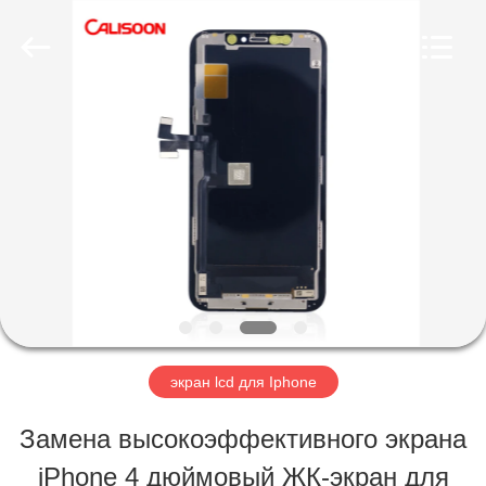
2026
Guangzhou
Yoodertumn
Electronics
Co.,
Ltd.
ГЛАВНАЯ
All
Rights
Reserved.
СТРАНИЦА
ПРОДУКЦИЯ
РОЛИКИ
экран lcd для Iphone
О
Замена высокоэффективного экрана
КОМПАНИИ
iPhone 4 дюймовый ЖК-экран для