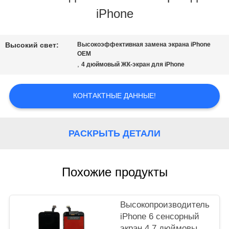
iPhone
НАША
ФАБРИКА
Высокий свет:
Высокоэффективная замена экрана iPhone
OEM
,
4 дюймовый ЖК-экран для iPhone
КОНТРОЛЬ
КОНТАКТНЫЕ ДАННЫЕ!
КАЧЕСТВА
РАСКРЫТЬ ДЕТАЛИ
ОТПРАВИТЬ
ЗАПРОС
Похожие продукты
КАРТА
Высокопроизводительный
iPhone 6 сенсорный
САЙТА
экран 4.7 дюймовый