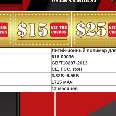
Литий-ионный полимер для
616-00036
GB/T18287-2013
CE, FCC, RoH
3.82В ∙6.55В
1715 мАч
12 месяцев