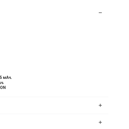
,
5 мАч
,
Ач
ION