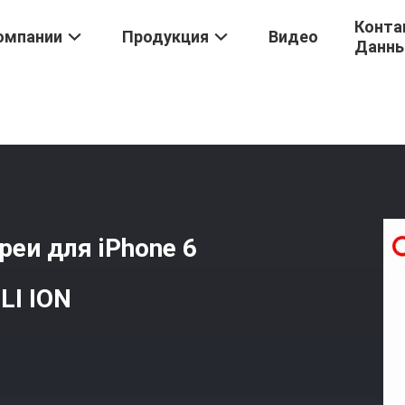
Конта
омпании
Продукция
Видео
Данн
я IPhone 6
/
1715mAh Заменяемые Батареи Для IPhone 6 IPH 6s М
еи для iPhone 6
LI ION