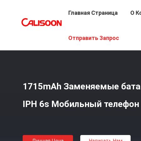
Главная Страница
О К
Главная Страница
/
Продукция
/
Заменные Батареи Дл
Отправить Запрос
1715mAh Заменяемые батар
IPH 6s Мобильный телефон 
Лучшая Цена
Написать Нам