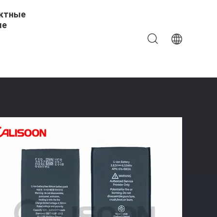
ктные
ые
обильный Телефон LI ION