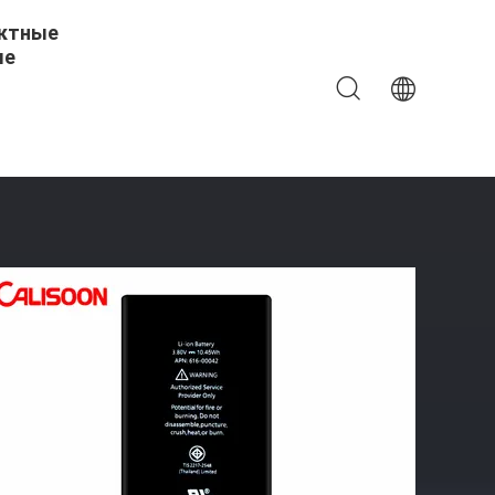
ктные
ые
s ODM Для IP 6sp