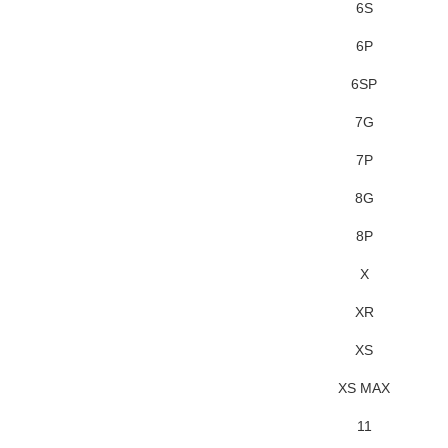
6S
6P
6SP
7G
7P
8G
8P
X
XR
XS
XS MAX
11