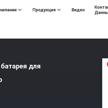
Конта
омпании
Продукция
Видео
Данн
я IPhone 6
/
Ли-Ионная Аккумуляторная Батарея Для IPhone 6 Plu
 батарея для
p