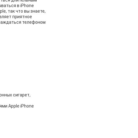
диться длительным
ываться в iPhone
le, так что вы знаете,
авляет приятное
слаждаться телефоном
онных сигарет,
ями Apple iPhone