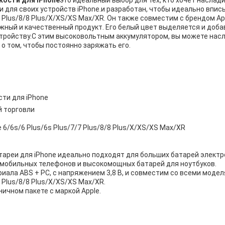
кости для iPhone
это идеальный выбор для тех, кто хочет насла
 для своих устройств iPhone.и разработан, чтобы идеально впис
7 Plus/8/8 Plus/X/XS/XS Max/XR. Он также совместим с брендом App
жный и качественный продукт. Его белый цвет выделяется и доб
тройству.С этим высоковольтным аккумулятором, вы можете на
 о том, чтобы постоянно заряжать его.
ти для iPhone
й торговли
 6/6s/6 Plus/6s Plus/7/7 Plus/8/8 Plus/X/XS/XS Max/XR
ареи для iPhone идеально подходят для больших батарей электр
 мобильных телефонов и высокомощных батарей для ноутбуков.
риала ABS + PC, с напряжением 3,8 В, и совместим со всеми модел
7 Plus/8/8 Plus/X/XS/XS Max/XR.
ничном пакете с маркой Apple.