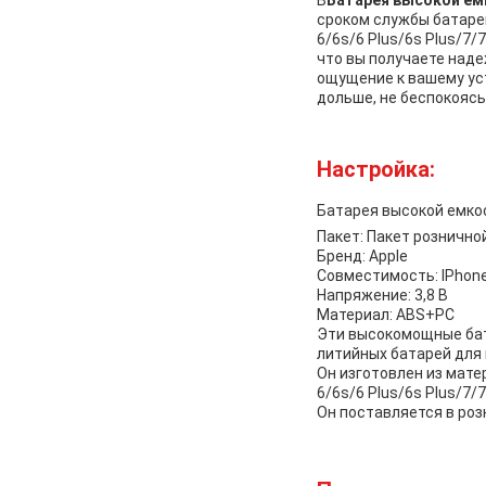
В
Батарея высокой ем
сроком службы батареи
6/6s/6 Plus/6s Plus/7/
что вы получаете наде
ощущение к вашему ус
дольше, не беспокоясь
Настройка:
Батарея высокой емкос
Пакет: Пакет рознично
Бренд: Apple
Совместимость: IPhone
Напряжение: 3,8 В
Материал: ABS+PC
Эти высокомощные бат
литийных батарей для
Он изготовлен из мате
6/6s/6 Plus/6s Plus/7/
Он поставляется в роз