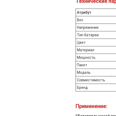
Технические па
Атрибут
Вес
Напряжение
Тип батареи
Цвет
Материал
Мощность
Пакет
Модель
Совместимость
Бренд
Применение: