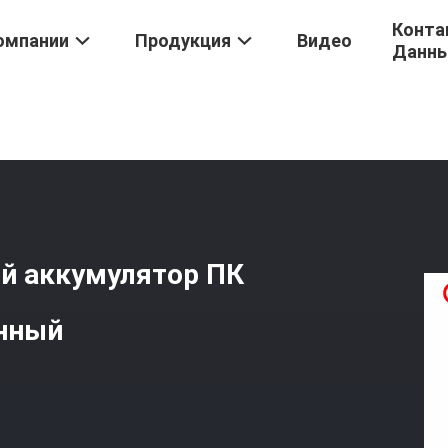
Конта
омпании
Продукция
Видео
Данн
ости Для IPhone
/
50 Г Iphone 7 Высокомощный Аккумулятор ПК П
ый аккумулятор ПК
нный