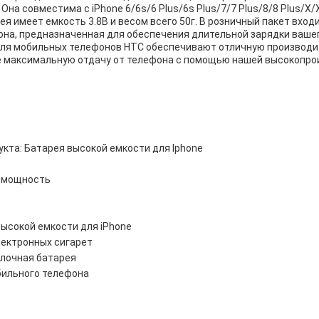
Она совместима с iPhone 6/6s/6 Plus/6s Plus/7/7 Plus/8/8 Plus/X
я имеет емкость 3.8В и весом всего 50г. В розничный пакет вход
она, предназначенная для обеспечения длительной зарядки ваше
для мобильных телефонов HTC обеспечивают отличную производи
 максимальную отдачу от телефона с помощью нашей высокопро
кта: Батарея высокой емкости для Iphone
 мощность
высокой емкости для iPhone
лектронных сигарет
лочная батарея
бильного телефона