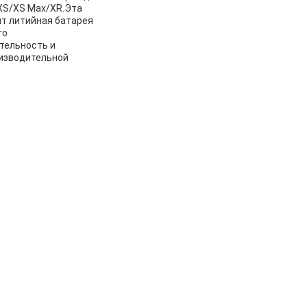
/XS/XS Max/XR.Эта
ит литийная батарея
го
тельность и
изводительной