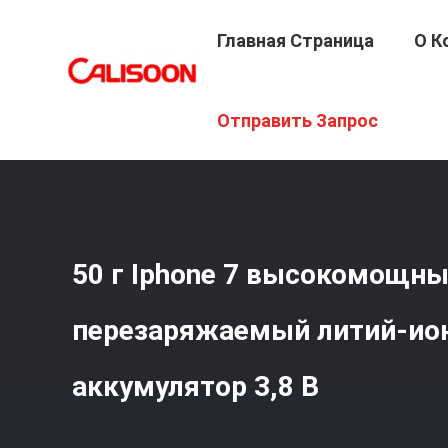
Главная Страница
О К
Главная Страница
/
Продукция
/
Батарея Высокой Емк
Отправить Запрос
50 г Iphone 7 высокомощн
перезаряжаемый литий-ио
аккумулятор 3,8 В