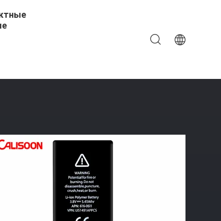
ктные
ые
ерезаряжаемый Литий-Ионный Аккумулятор 3,8 В