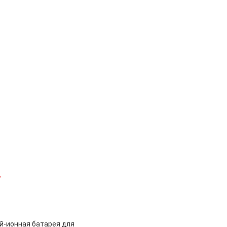
г
й-ионная батарея для