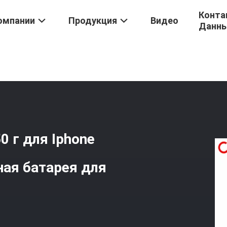
Конта
омпании
Продукция
Видео
Данн
ости Для IPhone
/
Батарея Высокой Емкости 50 Г Для Iphone Моб
 г для Iphone
ая батарея для