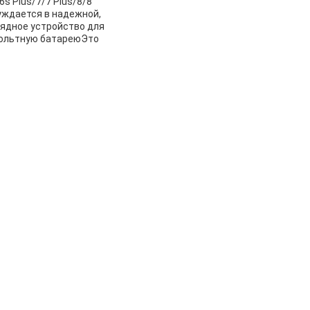
s Plus/7/7 Plus/8/8
 нуждается в надежной,
рядное устройство для
вольтную батареюЭто