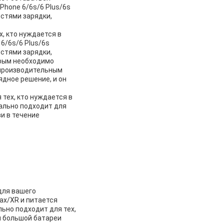
Phone 6/6s/6 Plus/6s
остями зарядки,
, кто нуждается в
6/6s/6 Plus/6s
остями зарядки,
орым необходимо
опроизводительным
дное решение, и он
тех, кто нуждается в
ально подходит для
и в течение
для вашего
ax/XR и питается
ьно подходит для тех,
й большой батареи