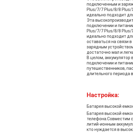
подключенным и заряже
Plus/7/7 Plus/8/8 Plu
идеально подходит дл
Эта высокопроизводите
подключении и питании
Plus/7/7 Plus/8/8 Plu
идеально подходит дл
оставаться на связи 
зарядным устройством
достаточно мал и легк
В целом, аккумулятор 
подключении и питани
путешественников, пас
длительного периода 
Настройка:
Батарея высокой емкос
Батарея высокой емко
телефона.Совместим с 
литий-ионным аккумуля
кто нуждается в высо