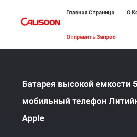
Главная Страница
О К
Главная Страница
/
Продукция
/
Батарея Высокой Емк
Отправить Запрос
Батарея высокой емкости 50
мобильный телефон Литийн
Apple