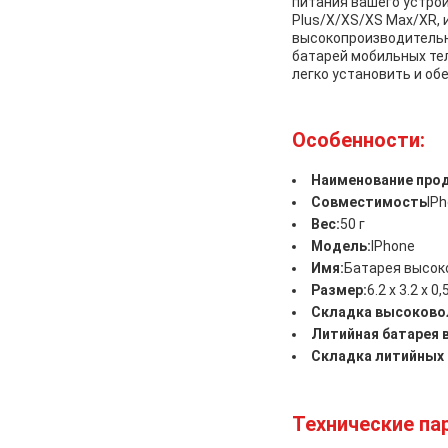
питания вашего устрой
Plus/X/XS/XS Max/XR, и
высокопроизводительно
батарей мобильных те
легко установить и об
Особенности:
Наименование прод
Совместимость
IPh
Вес:
50 г
Модель:
IPhone
Имя:
Батарея высоко
Размер:
6.2 х 3.2 х 0,
Складка высоково
Литийная батарея 
Складка литийных 
Технические па