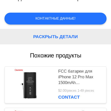
НАША
КОНТАКТНЫЕ ДАННЫЕ!
ФАБРИКА
РАСКРЫТЬ ДЕТАЛИ
КОНТРОЛЬ
КАЧЕСТВА
Похожие продукты
ОТПРАВИТЬ
FCC батареи для
ЗАПРОС
iPhone 12 Pro Max
1500mAh
перезаряжаемая мини
$2.00/pieces 1-49 pieces
батарея
КАРТА
CONTACT
САЙТА