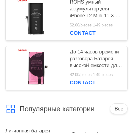
ROHS умный
аккумулятор для
PRIVACY
iPhone 12 Mini 11 X Xr
Xs Max Замена
$2.00/pieces 1-49 pieces
POLICY
батарей OEM
CONTACT
До 14 часов времени
разговора Батарея
высокой емкости для
iPhone с
$2.00/pieces 1-49 pieces
беспроводной
CONTACT
зарядкой
Популярные категории
Все
Ли-ионная батарея