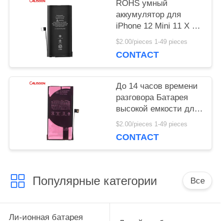
ROHS умный
аккумулятор для
PRIVACY
iPhone 12 Mini 11 X Xr
Xs Max Замена
$2.00/pieces 1-49 pieces
POLICY
батарей OEM
CONTACT
До 14 часов времени
разговора Батарея
высокой емкости для
iPhone с
$2.00/pieces 1-49 pieces
беспроводной
CONTACT
зарядкой
Популярные категории
Все
Ли-ионная батарея