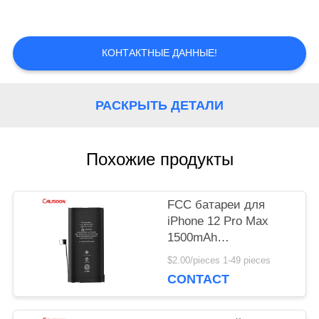
НАША
КОНТАКТНЫЕ ДАННЫЕ!
ФАБРИКА
РАСКРЫТЬ ДЕТАЛИ
КОНТРОЛЬ
КАЧЕСТВА
Похожие продукты
ОТПРАВИТЬ
FCC батареи для
ЗАПРОС
iPhone 12 Pro Max
1500mAh
перезаряжаемая мини
$2.00/pieces 1-49 pieces
батарея
КАРТА
CONTACT
САЙТА