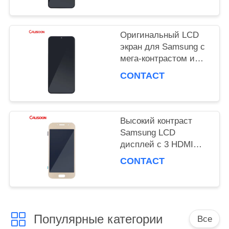
дисплея
PRIVACY
Оригинальный LCD
экран для Samsung с
POLICY
мега-контрастом и
углом обзора 178
CONTACT
градусов
Высокий контраст
Samsung LCD
дисплей с 3 HDMI
портами OEM ODM
CONTACT
Популярные категории
Все