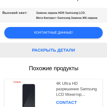
НАША
Высокий свет:
,
Замена экрана HDR Samsung LCD
ФАБРИКА
Мега Контраст Samsung Замена ЖК-экрана
КОНТАКТНЫЕ ДАННЫЕ!
КОНТРОЛЬ
КАЧЕСТВА
РАСКРЫТЬ ДЕТАЛИ
ОТПРАВИТЬ
Похожие продукты
ЗАПРОС
4K Ultra HD
разрешение Samsung
КАРТА
LCD Монитор
Высочайшая
САЙТА
CONTACT
производительность