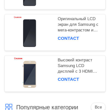
производительность
дисплея
PRIVACY
Оригинальный LCD
POLICY
экран для Samsung с
мега-контрастом и
углом обзора 178
CONTACT
градусов
Высокий контраст
Samsung LCD
дисплей с 3 HDMI
портами OEM ODM
CONTACT
Популярные категории
Все