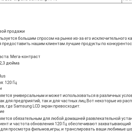
вой продажи
ьзуется большим спросом на рынке из-за его исключительного к
 предоставить нашим клиентам лучшие продукты по конкуренто
ста: Мега-контраст
 2,3 дюйма
Plus
я: 120 Гц
и
яется универсальным и может использоваться в различных услови
к для предприятий, так и для частных лиц.Вот некоторые из ра
в, где Samsung LCD экран превосходит:
ие
яется обязательным для любой домашней развлекательной устан
ент и частота обновления 120 Гц обеспечивают захватывающий 
 для просмотра фильмов,игры, и транслировать ваши любимые шо