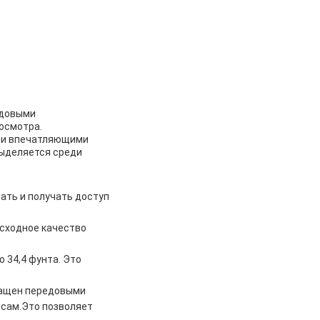
едовыми
росмотра.
ими впечатляющими
выделяется среди
ать и получать доступ
осходное качество
 34,4 фунта. Это
снащен передовыми
исам.Это позволяет