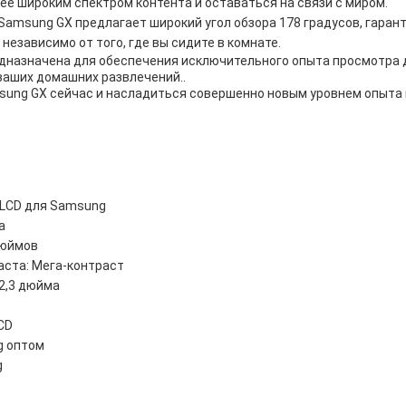
е широким спектром контента и оставаться на связи с миром.
Samsung GX предлагает широкий угол обзора 178 градусов, гаран
независимо от того, где вы сидите в комнате.
дназначена для обеспечения исключительного опыта просмотра 
ваших домашних развлечений..
sung GX сейчас и насладиться совершенно новым уровнем опыта
 LCD для Samsung
а
дюймов
ста: Мега-контраст
 2,3 дюйма
CD
g оптом
g