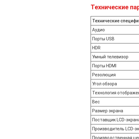
Технические па
Технические специф
Аудио
Порты USB
HDR
Умный телевизор
Порты HDMI
Резолюция
Угол обзора
Технология отображе
Вес
Размер экрана
Поставщик LCD-экран
Производитель LCD-э
Производственная це