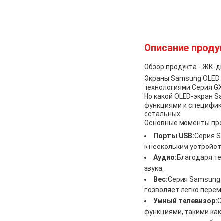
Описание проду
Обзор продукта - ЖК-
Экраны Samsung OLED 
технологиями.Серия GX
Но какой OLED-экран 
функциями и специфик
остальных.
Основные моменты пр
Порты USB:
Серия S
к нескольким устройс
Аудио:
Благодаря те
звука.
Вес:
Серия Samsung 
позволяет легко перем
Умный телевизор:
С
функциями, такими как