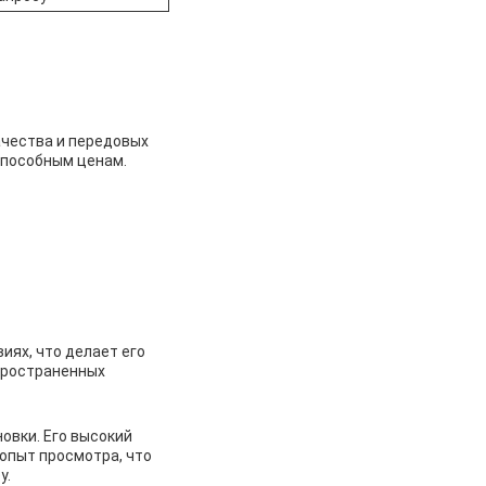
ачества и передовых
способным ценам.
ях, что делает его
спространенных
овки. Его высокий
опыт просмотра, что
у.