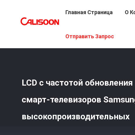
Главная Страница
О К
Главная Страница
/
Продукция
/
Экран Lcd Для Sams
Отправить Запрос
LCD с частотой обновления 
смарт-телевизоров Samsun
высокопроизводительных