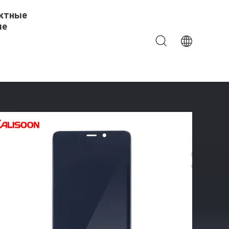
ктные
ые
 Samsung И Высокопроизводительных