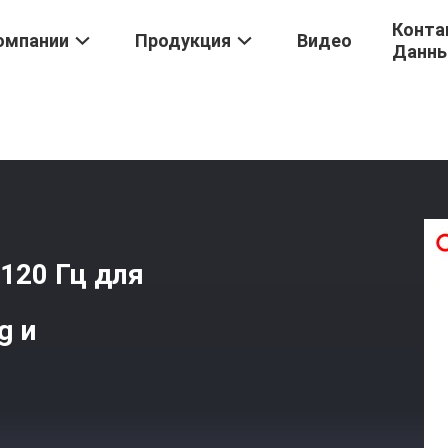
Конта
омпании
Продукция
Видео
Данн
ung
/
LCD С Частотой Обновления 120 Гц Для Смарт-Телевизоров
120 Гц для
g и