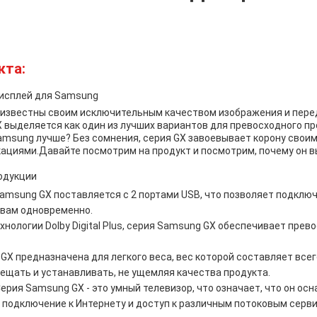
кта:
дисплей для Samsung
известны своим исключительным качеством изображения и пер
 выделяется как один из лучших вариантов для превосходного п
Samsung лучше? Без сомнения, серия GX завоевывает корону сво
ациями.Давайте посмотрим на продукт и посмотрим, почему он 
одукции
amsung GX поставляется с 2 портами USB, что позволяет подключ
твам одновременно.
хнологии Dolby Digital Plus, серия Samsung GX обеспечивает прев
GX предназначена для легкого веса, вес которой составляет всего
ещать и устанавливать, не ущемляя качества продукта.
ерия Samsung GX - это умный телевизор, что означает, что он о
 подключение к Интернету и доступ к различным потоковым серв