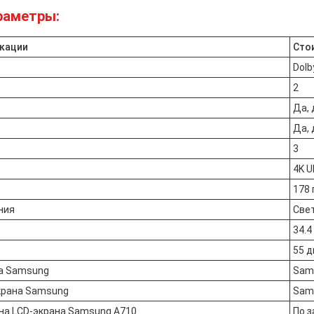
раметры:
икации
Сто
Dolb
2
Да, 
Да, 
3
4K U
178 
ния
Све
34.4
55 
а Samsung
Sam
крана Samsung
Sam
на LCD-экрана Samsung A710
По з