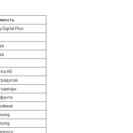
имость
y Digital Plus
да.
да.
ltra HD
градусов.
тодиоды
 фунта
дюймов
sung
sung
апросу