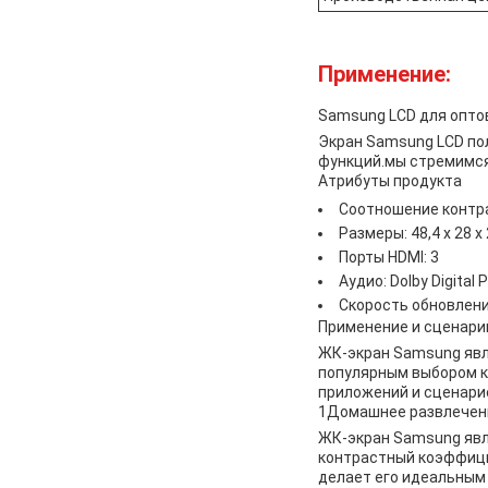
Применение:
Samsung LCD для опто
Экран Samsung LCD пол
функций.мы стремимся
Атрибуты продукта
Соотношение контра
Размеры: 48,4 х 28 х
Порты HDMI: 3
Аудио: Dolby Digital 
Скорость обновлени
Применение и сценари
ЖК-экран Samsung явл
популярным выбором ка
приложений и сценарие
1Домашнее развлечен
ЖК-экран Samsung явл
контрастный коэффици
делает его идеальным