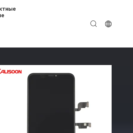
ктные
ые
ного Телефона LCD-Дисплей Для Сенсорного Экрана