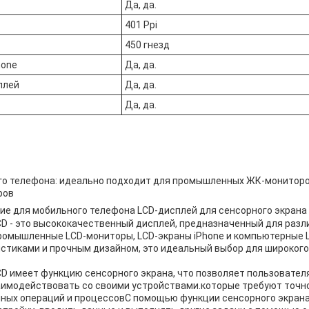
Да, да.
401 Ppi
450 гнезд
hone
Да, да.
плей
Да, да.
Да, да.
о телефона: идеально подходит для промышленных ЖК-мониторов
ров
D - это высококачественный дисплей, предназначенный для разл
промышленные LCD-мониторы, LCD-экраны iPhone и компьютерные 
стиками и прочным дизайном, это идеальный выбор для широкого
D имеет функцию сенсорного экрана, что позволяет пользовател
аимодействовать со своими устройствами.которые требуют точно
чных операций и процессовС помощью функции сенсорного экрана