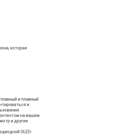
она, которая
 плавный и плавный
ентироваться и
ьзования.
контентом на вашем
мотр и другие
одиодной OLED-