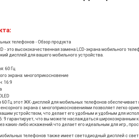
кта:
ьных телефонов - Обзор продукта
D - это высококачественная замена LCD-экрана мобильного телеф
ркий дисплей для вашего мобильного устройства.
: 60 Гц
ого экрана: многоприкосновение
: 16:9
а
 OLED
я 60 Гц этот ЖК-дисплей для мобильных телефонов обеспечивает
сенсорного экрана с многоприкосновениями позволяет легко ори
вашим устройством, что делает его удобным и удобным для испол
6: 9 гарантирует, что вы можете наслаждаться широкоэкранным 
з каких-либо искажений.что делает его идеальным для игр., прос
мобильных телефонов также имеет светодиодный дисплей с свет