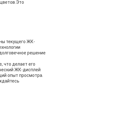
 цветов.Это
ны текущего ЖК-
ехнологии
 долговечное решение
, что делает его
ический ЖК-дисплей
щий опыт просмотра.
аждайтесь