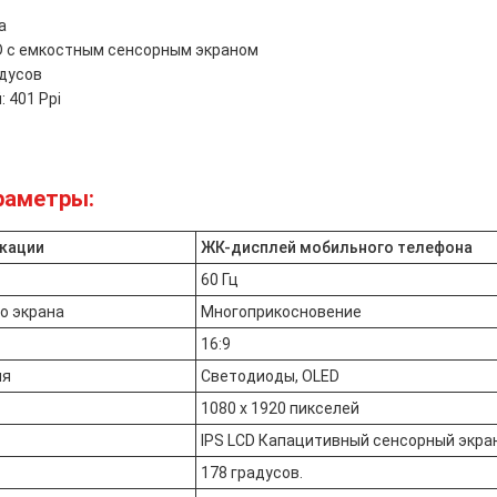
а
CD с емкостным сенсорным экраном
адусов
 401 Ppi
раметры:
икации
ЖК-дисплей мобильного телефона
60 Гц
о экрана
Многоприкосновение
16:9
ия
Светодиоды, OLED
1080 x 1920 пикселей
IPS LCD Капацитивный сенсорный экра
178 градусов.