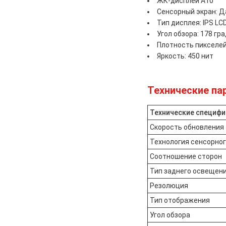
ЖК-дисплей A10
Сенсорный экран: Д
Тип дисплея: IPS L
Угол обзора: 178 гр
Плотность пикселей:
Яркость: 450 нит
Технические па
Технические специф
Скорость обновления
Технология сенсорног
Соотношение сторон
Тип заднего освещен
Резолюция
Тип отображения
Угол обзора