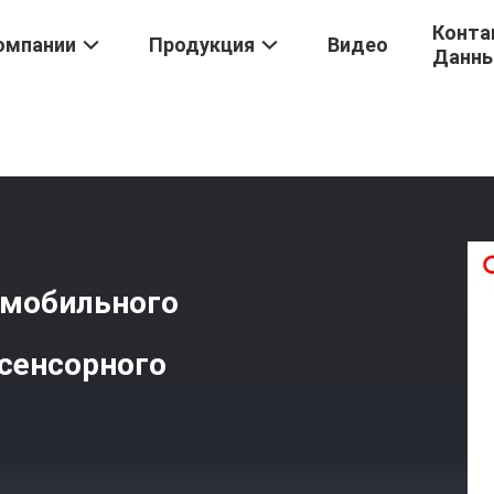
Конта
омпании
Продукция
Видео
Данн
Для Мобильных Телефонов
/
LED-Заднее Освещение Для Мобиль
 мобильного
 сенсорного