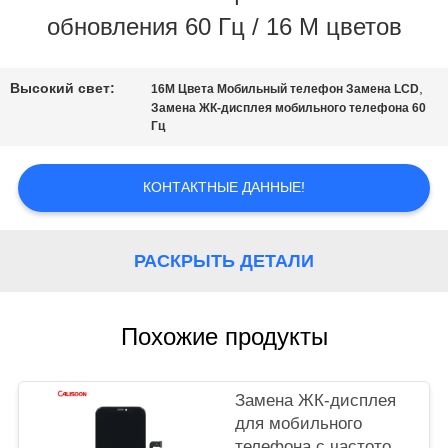
обновления 60 Гц / 16 М цветов
НАША
ФАБРИКА
Высокий свет:
,
16M Цвета Мобильный телефон Замена LCD
Замена ЖК-дисплея мобильного телефона 60
Гц
КОНТРОЛЬ
КОНТАКТНЫЕ ДАННЫЕ!
КАЧЕСТВА
РАСКРЫТЬ ДЕТАЛИ
ОТПРАВИТЬ
ЗАПРОС
Похожие продукты
КАРТА
Замена ЖК-дисплея
для мобильного
САЙТА
телефона с частотой