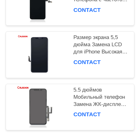
обновления 60 Гц / 16
CONTACT
М цветов
PRIVACY
POLICY
Размер экрана 5,5
дюйма Замена LCD
для iPhone Высокая
яркость 450 нит
CONTACT
5.5 дюймов
Мобильный телефон
Замена ЖК-дисплея
Корнинг Gorilla Glass
CONTACT
5 Protection OEM