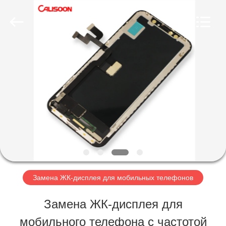
2026
Guangzhou
Yoodertumn
Electronics
Co.,
Ltd.
ГЛАВНАЯ
All
Rights
Reserved.
СТРАНИЦА
ПРОДУКЦИЯ
РОЛИКИ
Замена ЖК-дисплея для мобильных телефонов
О
Замена ЖК-дисплея для
КОМПАНИИ
мобильного телефона с частотой