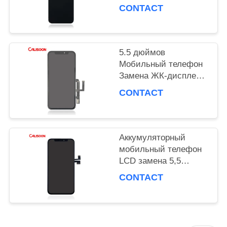
обновления 60 Гц / 16
CONTACT
М цветов
PRIVACY
POLICY
5.5 дюймов
Мобильный телефон
Замена ЖК-дисплея
Корнинг Gorilla Glass
CONTACT
5 Protection OEM
Аккумуляторный
мобильный телефон
LCD замена 5,5
дюйма IPS LCD
CONTACT
емкостный сенсорный
экран