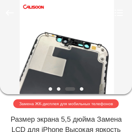
2026
Guangzhou
Yoodertumn
Electronics
Co.,
Ltd.
ГЛАВНАЯ
All
Rights
Reserved.
СТРАНИЦА
ПРОДУКЦИЯ
РОЛИКИ
Замена ЖК-дисплея для мобильных телефонов
О
Размер экрана 5,5 дюйма Замена
КОМПАНИИ
LCD для iPhone Высокая яркость