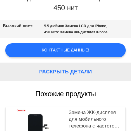
450 нит
НАША
ФАБРИКА
Высокий свет:
,
5.5 дюймов Замена LCD для iPhone
450 нитс Замена ЖК-дисплея iPhone
КОНТРОЛЬ
КОНТАКТНЫЕ ДАННЫЕ!
КАЧЕСТВА
РАСКРЫТЬ ДЕТАЛИ
ОТПРАВИТЬ
ЗАПРОС
Похожие продукты
КАРТА
Замена ЖК-дисплея
для мобильного
САЙТА
телефона с частотой